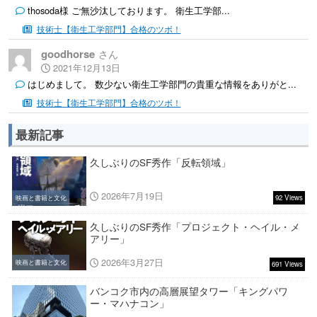
thosoda様 ご無沙汰しております。 衛生工学部...
技術士【衛生工学部門】合格のツボ！
goodhorse
2021年12月13日
はじめまして。 数少ない衛生工学部門の貴重な情報をありがと...
技術士【衛生工学部門】合格のツボ！
最新記事
久しぶりのSF秀作「反転領域」
2026年7月19日
92 Views
映画と書籍と文化
久しぶりのSF秀作「プロジェクト・ヘイル・メ
アリー」
2026年3月27日
映画と書籍と文化
691 Views
バンコク市内の高層展望タワー「キングパワ
ー・マハナコン」