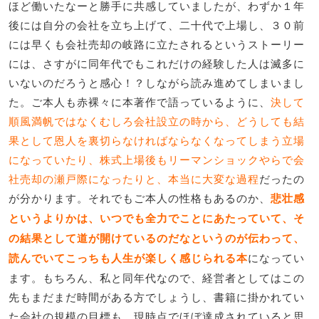
ほど働いたなーと勝手に共感していましたが、わずか１年
後には自分の会社を立ち上げて、二十代で上場し、３０前
には早くも会社売却の岐路に立たされるというストーリー
には、さすがに同年代でもこれだけの経験した人は滅多に
いないのだろうと感心！？しながら読み進めてしまいまし
た。ご本人も赤裸々に本著作で語っているように、
決して
順風満帆ではなくむしろ会社設立の時から、どうしても結
果として恩人を裏切らなければならなくなってしまう立場
になっていたり、株式上場後もリーマンショックやらで会
社売却の瀬戸際になったりと、本当に大変な過程
だったの
が分かります。それでもご本人の性格もあるのか、
悲壮感
というよりかは、いつでも全力でことにあたっていて、そ
の結果として道が開けているのだなというのが伝わって、
読んでいてこっちも人生が楽しく感じられる本
になってい
ます。もちろん、私と同年代なので、経営者としてはこの
先もまだまだ時間がある方でしょうし、書籍に掛かれてい
た会社の規模の目標も、現時点でほぼ達成されていると思