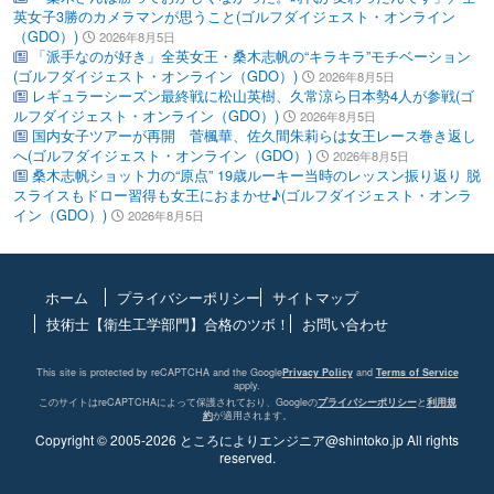
英女子3勝のカメラマンが思うこと(ゴルフダイジェスト・オンライン
（GDO）)
2026年8月5日
「派手なのが好き」全英女王・桑木志帆の“キラキラ”モチベーション
(ゴルフダイジェスト・オンライン（GDO）)
2026年8月5日
レギュラーシーズン最終戦に松山英樹、久常涼ら日本勢4人が参戦(ゴ
ルフダイジェスト・オンライン（GDO）)
2026年8月5日
国内女子ツアーが再開 菅楓華、佐久間朱莉らは女王レース巻き返し
へ(ゴルフダイジェスト・オンライン（GDO）)
2026年8月5日
桑木志帆ショット力の“原点” 19歳ルーキー当時のレッスン振り返り 脱
スライスもドロー習得も女王におまかせ♪(ゴルフダイジェスト・オンラ
イン（GDO）)
2026年8月5日
ホーム
プライバシーポリシー
サイトマップ
技術士【衛生工学部門】合格のツボ！
お問い合わせ
This site is protected by reCAPTCHA and the Google
Privacy Policy
and
Terms of Service
apply.
このサイトはreCAPTCHAによって保護されており、Googleの
プライバシーポリシー
と
利用規
約
が適用されます。
Copyright © 2005-2026 ところによりエンジニア@shintoko.jp All rights
reserved.