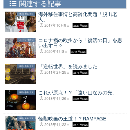
関連する記事
海外移住事情と高齢化問題「脱出老
映画と書籍と文化
人」
2017年10月9日
2527 Views
コロナ禍の欧州から「復活の日」を思
ポーランド駐在記
い出す日々
2020年4月8日
2345 Views
「逆転世界」を読みました
映画と書籍と文化
2011年2月25日
2671 Views
これが原点！？「遠い山なみの光」
映画と書籍と文化
2018年4月26日
2825 Views
怪獣映画の王道！？RAMPAGE
映画と書籍と文化
2018年4月22日
3172 Views