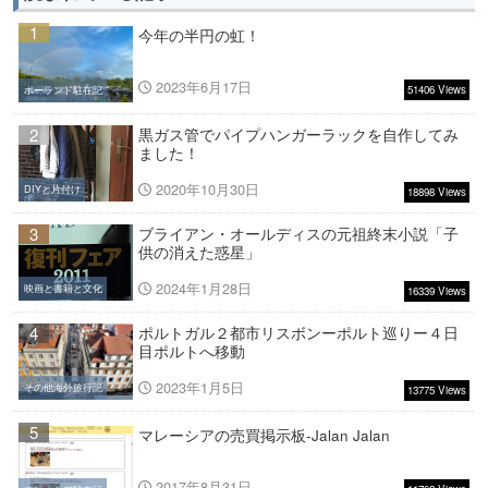
1
今年の半円の虹！
2023年6月17日
51406 Views
ポーランド駐在記
2
黒ガス管でパイプハンガーラックを自作してみ
ました！
2020年10月30日
DIYと片付け
18898 Views
3
ブライアン・オールディスの元祖終末小説「子
供の消えた惑星」
2024年1月28日
映画と書籍と文化
16339 Views
4
ポルトガル２都市リスボンーポルト巡りー４日
目ポルトへ移動
2023年1月5日
その他海外旅行記
13775 Views
5
マレーシアの売買掲示板-Jalan Jalan
2017年8月31日