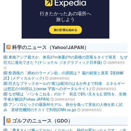
科学のニュース（Yahoo!JAPAN）
東南アジア最大か、体長27m体重27tの新種の恐竜をタイで発見 なぜ
巨大に進化できた？(ナショナル ジオグラフィック日本版)
2026年8月5
日
飲酒後の「締めのラーメン欲」の原因は？ 脳の錯覚と真実【医師解
説】(メディカルドック)
2026年8月5日
巨大なブラックホールの“風”は銀河のはるか外まで到達 エネルギー
は想定の100倍以上(sorae 宇宙へのポータルサイト)
2026年8月5日
なぜ猫は「パンをこねる」のか？ 前足で飼い主をもむ習性を、生物
学者が解説(Forbes JAPAN)
2026年8月5日
アンソロピックの最新AIモデル、身分を偽って実在の人物を欺く試
み 英研究機関のテストで判明(CNN.co.jp)
2026年8月5日
ゴルフのニュース（GDO）
「桑木さんは勝っておかしくなかった。時代が変わったんです」／全