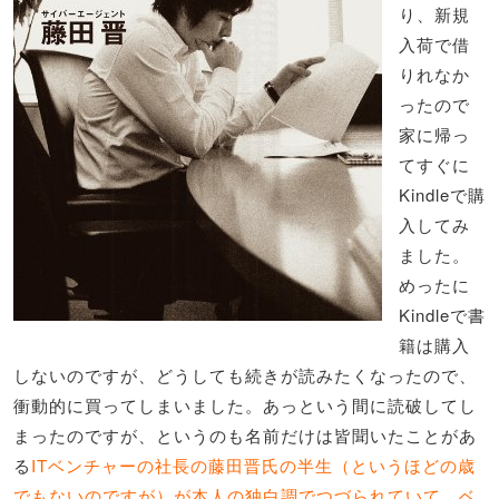
り、新規
入荷で借
りれなか
ったので
家に帰っ
てすぐに
Kindleで購
入してみ
ました。
めったに
Kindleで書
籍は購入
しないのですが、どうしても続きが読みたくなったので、
衝動的に買ってしまいました。あっという間に読破してし
まったのですが、というのも名前だけは皆聞いたことがあ
る
ITベンチャーの社長の藤田晋氏の半生（というほどの歳
でもないのですが）が本人の独白調でつづられていて、ベ