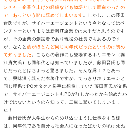
ンチャー企業立上げの経緯なども物語として面白かったの
で、あっという間に読めてしまいます
。しかし、この藤田
晋氏ですが、サイバーエージェントという今となってはベ
ンチャーというよりは新興IT企業では大手だと思うのです
が、その企業の創設者であり現役の社長でもあるのです
が、なんと
歳がほとんど同じ同年代だったというのは初め
て知りました
。こちらの著作にも登場するホリエモン（堀
江貴文氏）も同年代とは知っていましたが、藤田晋氏も同
じだったとはちょっと驚きました。そんな縁！？もあっ
て、興味深く読んだ本著作ですが、てっきりホリエモンと
同じ理系でPCオタクと勝手に想像していた藤田晋氏が文系
で、サイバーエージェントもPCが詳しかったから始めたわ
けではないというのを知って、二重に驚いてしまいまし
た！
藤田晋氏が大学生からのめり込むように仕事をする様
は、同年代である自分も社会人になったばかりの頃は死ぬ