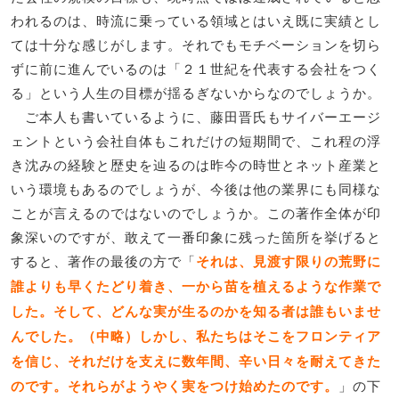
われるのは、時流に乗っている領域とはいえ既に実績とし
ては十分な感じがします。それでもモチベーションを切ら
ずに前に進んでいるのは「２１世紀を代表する会社をつく
る」という人生の目標が揺るぎないからなのでしょうか。
ご本人も書いているように、藤田晋氏もサイバーエージ
ェントという会社自体もこれだけの短期間で、これ程の浮
き沈みの経験と歴史を辿るのは昨今の時世とネット産業と
いう環境もあるのでしょうが、今後は他の業界にも同様な
ことが言えるのではないのでしょうか。この著作全体が印
象深いのですが、敢えて一番印象に残った箇所を挙げると
すると、著作の最後の方で「
それは、見渡す限りの荒野に
誰よりも早くたどり着き、一から苗を植えるような作業で
した。そして、どんな実が生るのかを知る者は誰もいませ
んでした。（中略）しかし、私たちはそこをフロンティア
を信じ、それだけを支えに数年間、辛い日々を耐えてきた
のです。それらがようやく実をつけ始めたのです。
」の下