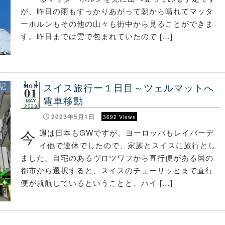
が、昨日の雨もすっかりあがって朝から晴れてマッタ
ーホルンもその他の山々も街中から見ることができま
す。昨日までは雲で包まれていたので […]
スイス旅行ー１日目～ツェルマットへ
記
MON
01
電車移動
MAY
2023
2023年5月1日
3692 Views
今
週は日本もGWですが、ヨーロッパもレイバーデ
イ他で連休でしたので、家族とスイスに旅行とし
ました。自宅のあるヴロツワフから直行便がある国の
都市から選択すると、スイスのチューリッヒまで直行
便が就航しているということと、ハイ […]