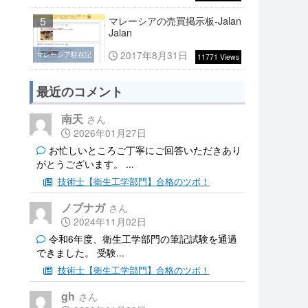
5
マレーシアの売買掲示板-Jalan
Jalan
2017年8月31日
マレーシア駐在記
11771 Views
最近のコメント
南天
2026年01月27日
お忙しいところご丁寧にご回答いただきあり
がとうございます。 ...
技術士【衛生工学部門】合格のツボ！
ノブナガ
2024年11月02日
令和6年度、衛生工学部門の筆記試験を通過
できました。 受験...
技術士【衛生工学部門】合格のツボ！
gh