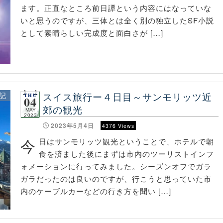
ます。正直なところ前日譚という内容にはなっていな
いと思うのですが、三体とは全く別の独立したSF小説
として素晴らしい完成度と面白さが […]
スイス旅行ー４日目～サンモリッツ近
記
THU
04
郊の観光
MAY
2023
2023年5月4日
4376 Views
今
日はサンモリッツ観光ということで、ホテルで朝
食を済ました後にまずは市内のツーリストインフ
ォメーションに行ってみました。シーズンオフでガラ
ガラだったのは良いのですが、行こうと思っていた市
内のケーブルカーなどの行き方を聞い […]