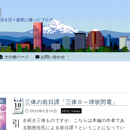
活を日々徒然に綴ったブログ
その他ページ
お問い合わせ
三体の前日譚「三体０～球状閃電」
化
WED
10
MAY
2023年5月10日
3502 Views
2023
引
き続き三体ものですが、こちらは本編の作者であ
る劉慈欣氏による前日譚？ということになってい