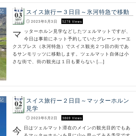
スイス旅行ー３日目～氷河特急で移動
記
WED
03
MAY
2023年5月3日
5278 Views
2023
マ
ッターホルン見学などしたツェルマットですが、
今日は事前にネット予約していたグレーシャーエ
クスプレス（氷河特急）でスイス観光２つ目の街であ
るサンモリッツに移動します。ツェルマット自体は小
さな街で、街の観光は１日も要らない […]
スイス旅行ー２日目～マッターホルン
記
TUE
02
見学
MAY
2023
2023年5月2日
3869 Views
今
日はツェルマット滞在のメインの観光目的でもあ
るマッターホルンを見に山へ登ってみる予定です