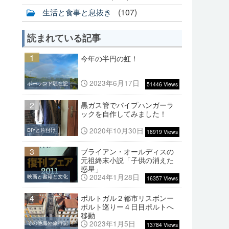
(107)
生活と食事と息抜き
読まれている記事
1
今年の半円の虹！
2023年6月17日
ポーランド駐在記
51446 Views
2
黒ガス管でパイプハンガーラ
ックを自作してみました！
2020年10月30日
DIYと片付け
18919 Views
3
ブライアン・オールディスの
元祖終末小説「子供の消えた
惑星」
2024年1月28日
映画と書籍と文化
16357 Views
4
ポルトガル２都市リスボンー
ポルト巡りー４日目ポルトへ
移動
2023年1月5日
その他海外旅行記
13784 Views