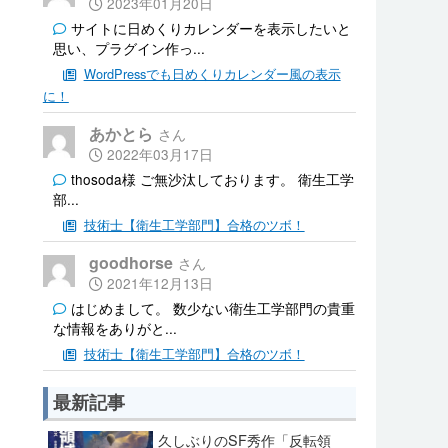
2023年01月20日
サイトに日めくりカレンダーを表示したいと
思い、プラグイン作っ...
WordPressでも日めくりカレンダー風の表示
に！
あかとら
2022年03月17日
thosoda様 ご無沙汰しております。 衛生工学
部...
技術士【衛生工学部門】合格のツボ！
goodhorse
2021年12月13日
はじめまして。 数少ない衛生工学部門の貴重
な情報をありがと...
技術士【衛生工学部門】合格のツボ！
最新記事
久しぶりのSF秀作「反転領