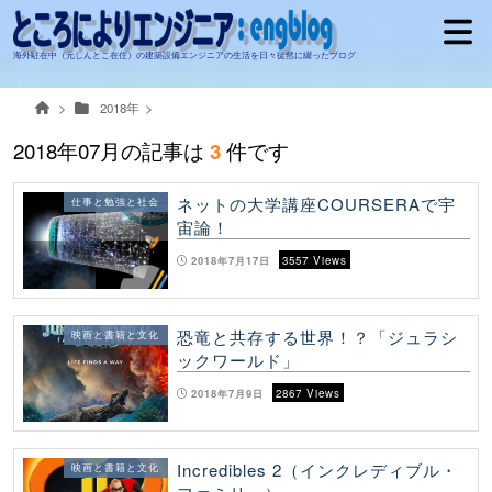
海外駐在中（元しんとこ在住）の建築設備エンジニアの生活を日々徒然に綴ったブログ
2018年
2018年07月の記事は
件です
3
ネットの大学講座COURSERAで宇
仕事と勉強と社会
宙論！
2018年7月17日
3557 Views
恐竜と共存する世界！？「ジュラシ
映画と書籍と文化
ックワールド」
2018年7月9日
2867 Views
Incredibles 2（インクレディブル・
映画と書籍と文化