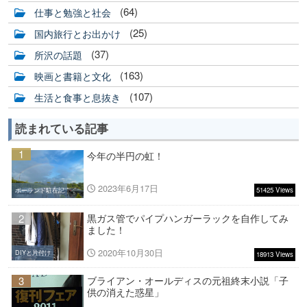
(64)
仕事と勉強と社会
(25)
国内旅行とお出かけ
(37)
所沢の話題
(163)
映画と書籍と文化
(107)
生活と食事と息抜き
読まれている記事
1
今年の半円の虹！
2023年6月17日
51425 Views
ポーランド駐在記
2
黒ガス管でパイプハンガーラックを自作してみ
ました！
2020年10月30日
DIYと片付け
18913 Views
3
ブライアン・オールディスの元祖終末小説「子
供の消えた惑星」