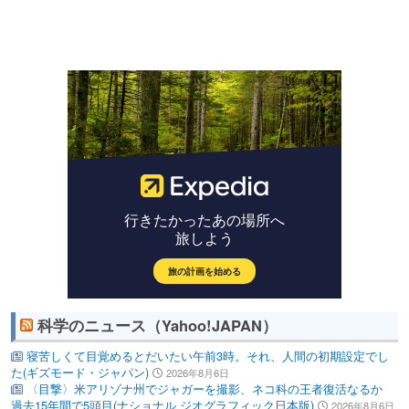
科学のニュース（Yahoo!JAPAN）
寝苦しくて目覚めるとだいたい午前3時。それ、人間の初期設定でし
た(ギズモード・ジャパン)
2026年8月6日
〈目撃〉米アリゾナ州でジャガーを撮影、ネコ科の王者復活なるか
過去15年間で5頭目(ナショナル ジオグラフィック日本版)
2026年8月6日