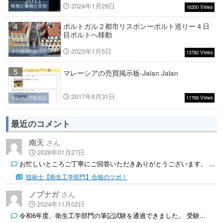
2024年1月28日
映画と書籍と文化
16350 Views
4
ポルトガル２都市リスボンーポルト巡りー４日
目ポルトへ移動
2023年1月5日
その他海外旅行記
13782 Views
5
マレーシアの売買掲示板-Jalan Jalan
2017年8月31日
11769 Views
マレーシア駐在記
最近のコメント
南天
2026年01月27日
お忙しいところご丁寧にご回答いただきありがとうございます。 ...
技術士【衛生工学部門】合格のツボ！
ノブナガ
2024年11月02日
令和6年度、衛生工学部門の筆記試験を通過できました。 受験...