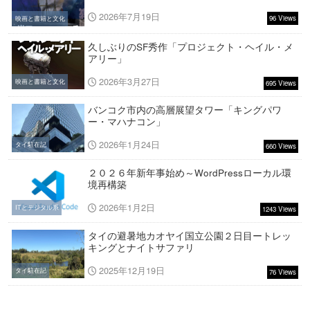
2026年7月19日
96 Views
映画と書籍と文化
久しぶりのSF秀作「プロジェクト・ヘイル・メ
アリー」
2026年3月27日
映画と書籍と文化
695 Views
バンコク市内の高層展望タワー「キングパワ
ー・マハナコン」
2026年1月24日
タイ駐在記
660 Views
２０２６年新年事始め～WordPressローカル環
境再構築
2026年1月2日
ITとデジタル系
1243 Views
タイの避暑地カオヤイ国立公園２日目ートレッ
キングとナイトサファリ
2025年12月19日
タイ駐在記
76 Views