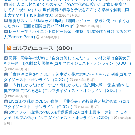
若い人にも起こる"くちのがん"「AYA世代の口腔がんは"白い病変"と
して舌に現れやすい」世代特有の特徴と予後を左右する指標を解明【岡
山大学など】(RSK山陽放送)
2026年8月6日
縦折りスマホ「Galaxy Z Flip8」1週間レビュー 格段に使いやすくな
ったカバー画面と画質は買い(CNN.co.jp)
2026年8月6日
レーザーで「ハイエントロピー合金」作製、組成操作も可能 大阪公立
大(Science Portal)
2026年8月6日
ゴルフのニュース（GDO）
同郷・同学年の快挙に「自分は何してんだ？」 小林光希は全英女子
Vキャディを相棒に初優勝を(ゴルフダイジェスト・オンライン（GDO）)
2026年8月6日
「貪欲さに胸を打たれた」河本結が桑木志帆からもらった刺激(ゴルフ
ダイジェスト・オンライン（GDO）)
2026年8月6日
「うれしかったけど、すごく悔しかった」佐久間朱莉 “盟友”桑木志
帆の快挙に揺れる思い(ゴルフダイジェスト・オンライン（GDO）)
2026年8月6日
LIVゴルフ継続にCEOが自信 「非公表」の投資家と契約合意へ(ゴル
フダイジェスト・オンライン（GDO）)
2026年8月6日
5大メジャー出場のべ86人&予選通過52人は史上最多 定着した日本
女子ゴルフの強さ(ゴルフダイジェスト・オンライン（GDO）)
2026年8
月6日