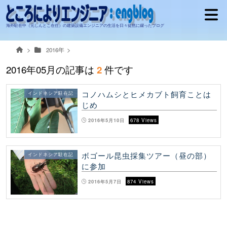
海外駐在中（元しんとこ在住）の建築設備エンジニアの生活を日々徒然に綴ったブログ
2016年
2016年05月の記事は
件です
2
コノハムシとヒメカブト飼育ことは
インドネシア駐在記
じめ
2016年5月10日
678 Views
ボゴール昆虫採集ツアー（昼の部）
インドネシア駐在記
に参加
2016年5月7日
874 Views