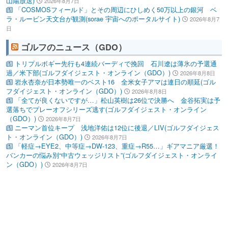
山陽放送)
2026年8月7日
「COSMOSフィールド」とその周辺にひしめく50万以上の銀河 ベ
ラ・ルービン天文台が観測(sorae 宇宙へのポータルサイト)
2026年8月7
日
ゴルフのニュース（GDO）
トリプルボギー先行も4連続バーディで挽回 石川遼は薄氷の予選通
過／米下部(ゴルフダイジェスト・オンライン（GDO）)
2026年8月8日
岩永杏奈が日本勢唯一のベスト16 全米女子アマは連日の順延(ゴル
フダイジェスト・オンライン（GDO）)
2026年8月8日
「全てが良くないですが…」松山英樹は26位で決勝へ 金谷拓実は予
選落ちでプレーオフシリーズ逃す(ゴルフダイジェスト・オンライン
（GDO）)
2026年8月7日
ニーマン首位キープ 浅地洋佑は12位に後退／LIV(ゴルフダイジェス
ト・オンライン（GDO）)
2026年8月7日
「軽症→EYE2、中等症→DW-123、重症→R55…」ギアマニア厳選！
バンカーの悩み別“中古ウェッジリスト”(ゴルフダイジェスト・オンライ
ン（GDO）)
2026年8月7日