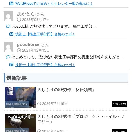
WordPressでも日めくりカレンダー風の表示に！
あかとら
2022年03月17日
thosoda様 ご無沙汰しております。 衛生工学部...
技術士【衛生工学部門】合格のツボ！
goodhorse
2021年12月13日
はじめまして。 数少ない衛生工学部門の貴重な情報をありがと...
技術士【衛生工学部門】合格のツボ！
最新記事
久しぶりのSF秀作「反転領域」
2026年7月19日
100 Views
映画と書籍と文化
久しぶりのSF秀作「プロジェクト・ヘイル・メ
アリー」
2026年3月27日
映画と書籍と文化
698 Views