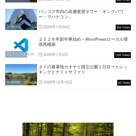
バンコク市内の高層展望タワー「キングパワ
ー・マハナコン」
2026年1月24日
タイ駐在記
664 Views
２０２６年新年事始め～WordPressローカル環
境再構築
2026年1月2日
ITとデジタル系
1252 Views
タイの避暑地カオヤイ国立公園２日目ートレッ
キングとナイトサファリ
2025年12月19日
タイ駐在記
83 Views