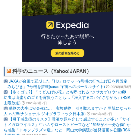
科学のニュース（Yahoo!JAPAN）
JAXAが台風で延期した「H3」ロケット9号機の打ち上げ日を再設定
「みちびき」7号機を搭載(sorae 宇宙へのポータルサイト)
2026年8月8日
【歩くゴミ?】「うどんげの花」とも呼ばれる "クサカゲロウ" の卵
幼虫は山盛りのゴミを背負うことも…「潜入するスパイさながら」(RSK
山陽放送)
2026年8月7日
動物の大半は安楽死に… 実験動物、引き取れますか？ 里親になった
人々の声(ナショナル ジオグラフィック日本版)
2026年8月7日
【母子感染症のリスク】唾液や尿を介して感染することが多い「サイ
トメガロウイルス」生ハムやローストビーフなど "加熱が不十分な肉" か
ら感染「トキソプラズマ症」など 岡山大学病院が啓発漫画を公開(RSK