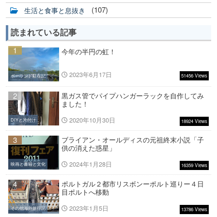
(107)
生活と食事と息抜き
読まれている記事
1
今年の半円の虹！
2023年6月17日
51456 Views
ポーランド駐在記
2
黒ガス管でパイプハンガーラックを自作してみ
ました！
2020年10月30日
DIYと片付け
18924 Views
3
ブライアン・オールディスの元祖終末小説「子
供の消えた惑星」
2024年1月28日
映画と書籍と文化
16359 Views
4
ポルトガル２都市リスボンーポルト巡りー４日
目ポルトへ移動
2023年1月5日
その他海外旅行記
13786 Views