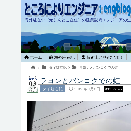
海外駐在中（元しんとこ在住）の建築設備エンジニアの生
ホーム
海外駐在記
技術士合格のツボ！
タイ駐在記
ラヨンとバンコクでの虹
ラヨンとバンコクでの虹
WED
03
タイ駐在記
2025年9月3日
SEP
892 Views
2025