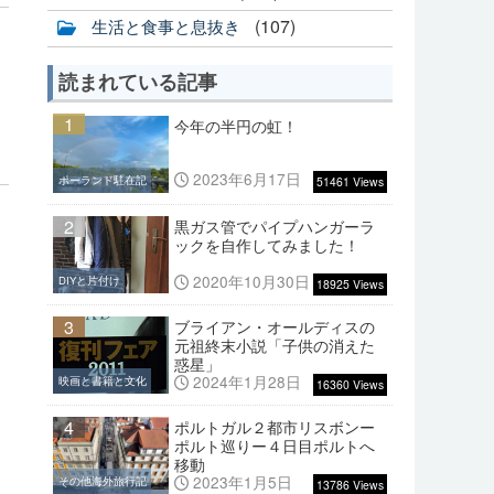
(107)
生活と食事と息抜き
読まれている記事
1
今年の半円の虹！
2023年6月17日
ポーランド駐在記
51461 Views
2
黒ガス管でパイプハンガーラ
ックを自作してみました！
2020年10月30日
DIYと片付け
18925 Views
3
ブライアン・オールディスの
元祖終末小説「子供の消えた
惑星」
2024年1月28日
映画と書籍と文化
16360 Views
4
ポルトガル２都市リスボンー
ポルト巡りー４日目ポルトへ
移動
2023年1月5日
その他海外旅行記
13786 Views