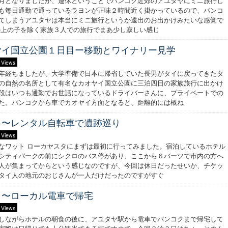
月となりましたが、連休ということでバンコク近郊のアユタヤにミニ旅行し
も毎日通勤で通っているラヨンが正味２時間近く掛かっているので、バンコ
てしまうアユタヤは本当にミニ旅行というか遠出のお出かけみたいな感覚で
上の子を除く家族３人での旅行でまあ少し寂しい感じ
ヤイ国立公園１日目ー移動とワイナリー見学
 Views
年経ちましたが、大学準備で日本に帰省していた長男がタイに戻ってきたタ
の自然の名所として有名なカオヤイ国立公園に三泊四日の家族旅行に出かけ
段はいつも通勤でお世話になっているドライバーさんに、プライベートでの
た。バンコクから車でカオヤイ方面となると、距離的には概ね
目〜レンタル自転車で遺跡巡り
 Views
なワット ローカヤスタにまずは最初に行ってみました。宿泊しているホテル
シティパークの前にシクロのバス停があり、ここから６バーツで市内の方へ
人が集まってからという感じなのですが、今回は休日だったせいか、チケッ
タイ人の地元のおじさんが一人だけだったのですがすぐ
目〜ローカル電車で帰宅
 Views
しながらホテルの朝食の後に、アユタヤ駅から電車でバンコクまで帰宅して