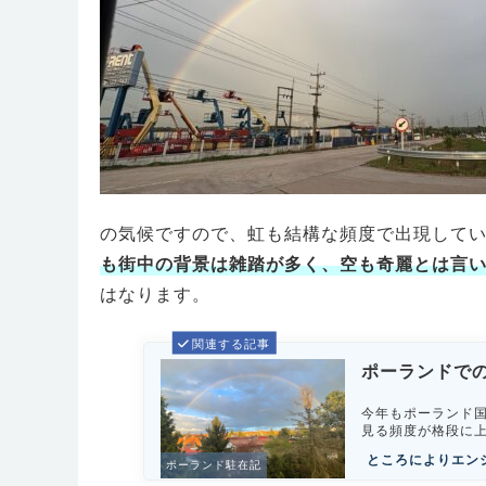
の気候ですので、虹も結構な頻度で出現して
も街中の背景は雑踏が多く、空も奇麗とは言
はなります。
関連する記事
ポーランドでの
今年もポーランド
見る頻度が格段に
ところによりエン
ポーランド駐在記