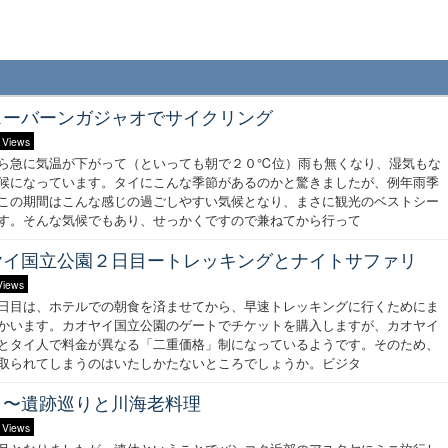
スーバーンガジャオでサイクリング
 Views
ら急に気温が下がって（といっても朝で２０℃位）雨も無くなり、湿気もな
候になっています。タイにこんな季節があるのかと驚きましたが、例年雨季
この期間はこんな感じの過ごしやすい気候となり、まさに観光のベストシー
す。そんな気候でもあり、せっかくですので兼ねてから行って
ヤイ国立公園２日目ートレッキングとナイトサファリ
Views
日目は、ホテルでの朝食を済ませてから、早速トレッキングに行くためにま
かいます。カオヤイ国立公園のゲートでチケットを購入しますが、カオヤイ
とタイ人で料金が異なる「二重価格」制になっているようです。そのため、
取られてしまうのはいたしかたないところでしょうか。ビジタ
目〜遺跡巡りと川海老料理
 Views