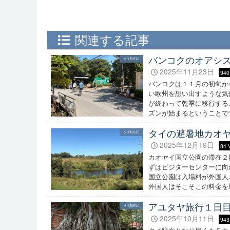
関連する記事
バンコクのオアシ
タイ駐在記
2025年11月23日
940
バンコクは１１月の初旬か
い欧州を想い出すような気
が終わって乾季に移行する
ズンが始まるということで
タイの避暑地カオ
タイ駐在記
2025年12月19日
84 
カオヤイ国立公園の滞在２
ずはビジターセンターに向
国立公園は入場料が外国人
外国人はそこそこの料金を
アユタヤ旅行１日
タイ駐在記
2025年10月11日
943