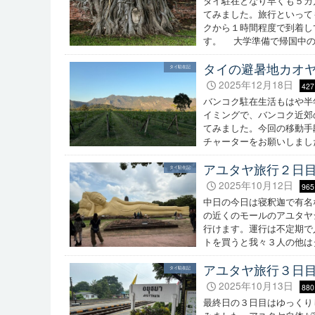
タイ駐在となり早くも５カ
てみました。旅行といって
クから１時間程度で到着し
す。 大学準備で帰国中の
タイの避暑地カオ
タイ駐在記
2025年12月18日
427
バンコク駐在生活もはや半
イミングで、バンコク近郊
てみました。今回の移動手
チャーターをお願いしまし
アユタヤ旅行２日
タイ駐在記
2025年10月12日
965
中日の今日は寝釈迦で有名
の近くのモールのアユタヤ
行けます。運行は不定期で
トを買うと我々３人の他は
アユタヤ旅行３日
タイ駐在記
2025年10月13日
880
最終日の３日目はゆっくり