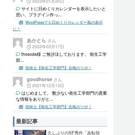
2023年01月20日
サイトに日めくりカレンダーを表示したいと
思い、プラグイン作っ...
WordPressでも日めくりカレンダー風の表示
に！
あかとら
2022年03月17日
thosoda様 ご無沙汰しております。 衛生工学
部...
技術士【衛生工学部門】合格のツボ！
goodhorse
2021年12月13日
はじめまして。 数少ない衛生工学部門の貴重
な情報をありがと...
技術士【衛生工学部門】合格のツボ！
最新記事
久しぶりのSF秀作「反転領