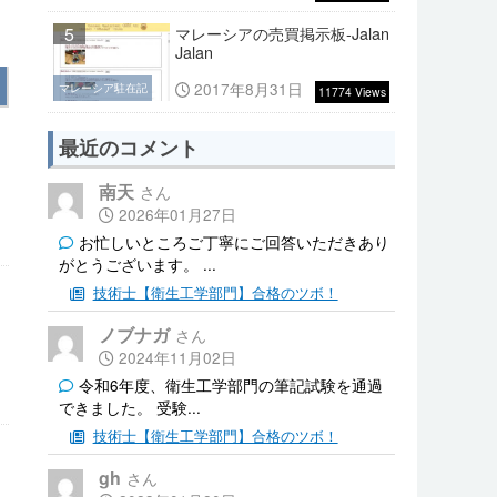
5
マレーシアの売買掲示板-Jalan
Jalan
2017年8月31日
マレーシア駐在記
11774 Views
最近のコメント
南天
2026年01月27日
お忙しいところご丁寧にご回答いただきあり
がとうございます。 ...
技術士【衛生工学部門】合格のツボ！
ノブナガ
2024年11月02日
令和6年度、衛生工学部門の筆記試験を通過
できました。 受験...
技術士【衛生工学部門】合格のツボ！
gh