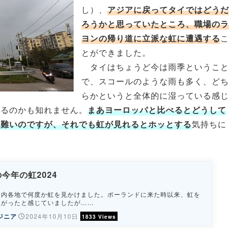
し）、
アジアに戻ってタイではどうだ
ろうかと思っていたところ、職場のラ
ヨンの帰り道に立派な虹に遭遇する
こ
とができました。
タイはちょうど今は雨季ということ
で、スコールのような雨も多く、どち
らかというと全体的に湿っている感じ
いるのかも知れません。
まあヨーロッパと比べるとどうして
い難いのですが、それでも虹が見れるとホッとする
気持ちに
今年の虹2024
国内各地で何度か虹を見かけました。ポーランドに来た時以来、虹を
上がったと感じていましたが……
ジニア
2024年10月10日
1833 Views